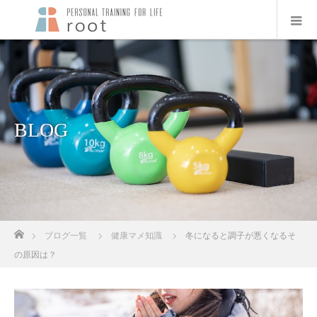
BLOG
ホーム
ブログ一覧
健康マメ知識
冬になると調子が悪くなるそ
の原因は？