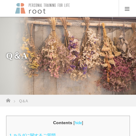
Q＆A
ホーム
Q＆A
Contents
[
hide
]
1
カラダに関するご質問