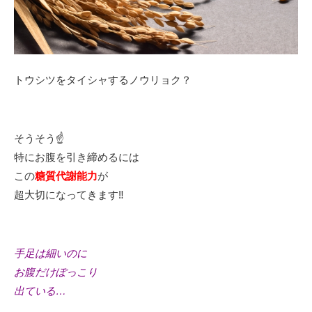
トウシツをタイシャするノウリョク？
そうそう☝️
特にお腹を引き締めるには
この
糖質代謝能力
が
超大切になってきます‼️
手足は細いのに
お腹だけぽっこり
出ている…