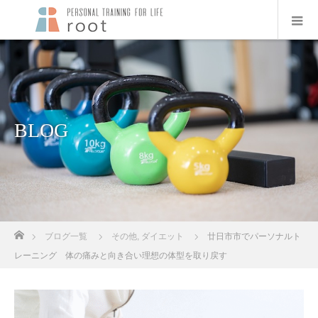
BLOG
ホーム
ブログ一覧
その他
,
ダイエット
廿日市市でパーソナルト
レーニング 体の痛みと向き合い理想の体型を取り戻す