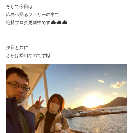
そして今日は
広島へ帰るフェリーの中で
絶賛ブログ更新中です⛴⛴⛴
夕日と共に
さらば松山なのです🙌