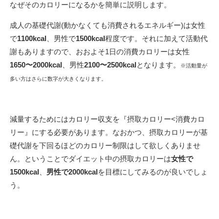
なぜそのカロリーになるかを簡単に説明します。
成人の基礎代謝(動かなくても消費されるエネルギー)は女性
で
1100kcal
、男性で
1500kcal
程度です。それに加えて活動代
謝もありますので、おおよそ1日の消費カロリーは女性
1650〜2000kcal
、男性
2100〜2500kcal
となります。
※活動量が
多い方はさらに数字が大きくなります。
減量するためにはカロリー収支を『摂取カロリー<消費カロ
リー』にする必要があります。なおかつ、摂取カロリーが基
礎代謝を下回るほどのカロリー制限はして欲しくありませ
ん。ということでダイエット中の摂取カロリーは
女性で
1500kcal
、
男性で2000kcal
を目標にしてみるのが良いでしょ
う。