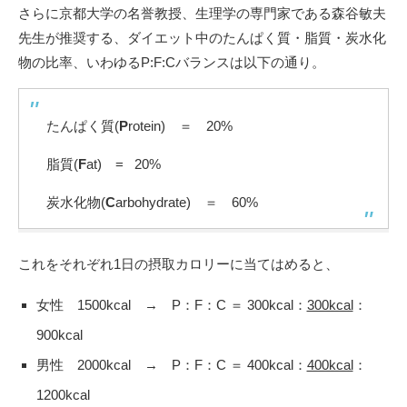
さらに京都大学の名誉教授、生理学の専門家である森谷敏夫
先生が推奨する、ダイエット中のたんぱく質・脂質・炭水化
物の比率、いわゆるP:F:Cバランスは以下の通り。
たんぱく質(
P
rotein) ＝ 20%
脂質(
F
at) = 20%
炭水化物(
C
arbohydrate) ＝ 60%
これをそれぞれ1日の摂取カロリーに当てはめると、
女性 1500kcal → P：F：C ＝ 300kcal：
300kcal
：
900kcal
男性 2000kcal → P：F：C ＝ 400kcal：
400kcal
：
1200kcal