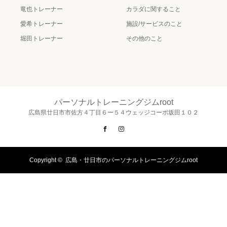
竜也トレーナー
カラダに関すること
愛希トレーナー
施設/サービスのこと
堀田トレーナー
その他のこと
パーソナルトレーニングジムroot
広島県廿日市市佐方４丁目６ー５４ウェッジコーポ坂田１０２
Facebook
Instagram
Copyright ©
広島・廿日市のパーソナルトレーニングジムroot