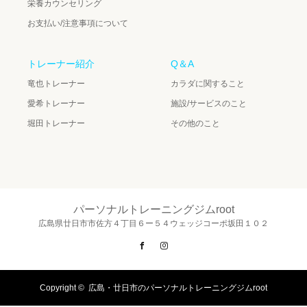
栄養カウンセリング
お支払い/注意事項について
トレーナー紹介
Q＆A
竜也トレーナー
カラダに関すること
愛希トレーナー
施設/サービスのこと
堀田トレーナー
その他のこと
パーソナルトレーニングジムroot
広島県廿日市市佐方４丁目６ー５４ウェッジコーポ坂田１０２
Facebook
Instagram
Copyright ©
広島・廿日市のパーソナルトレーニングジムroot