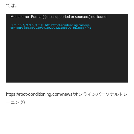
では。
動
Media error: Format(s) not supported or source(s) not found
画
プ
ファイルをダウンロード: https://root-conditioning.com/wp-
content/uploads/2020/04/20200421185500_HD.mp4?_=1
レ
ー
ヤ
ー
https://root-conditioning.com/news/オンラインパーソナルトレ
ーニング/