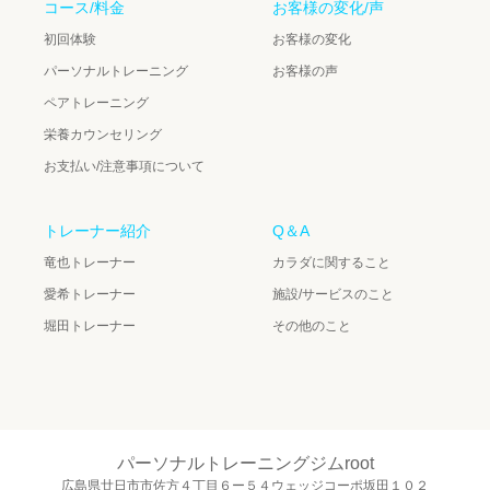
コース/料金
お客様の変化/声
初回体験
お客様の変化
パーソナルトレーニング
お客様の声
ペアトレーニング
栄養カウンセリング
お支払い/注意事項について
トレーナー紹介
Q＆A
竜也トレーナー
カラダに関すること
愛希トレーナー
施設/サービスのこと
堀田トレーナー
その他のこと
パーソナルトレーニングジムroot
広島県廿日市市佐方４丁目６ー５４ウェッジコーポ坂田１０２