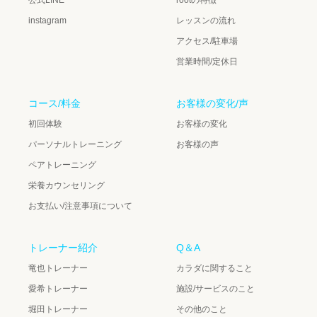
公式LINE
rootの特徴
instagram
レッスンの流れ
アクセス/駐車場
営業時間/定休日
コース/料金
お客様の変化/声
初回体験
お客様の変化
パーソナルトレーニング
お客様の声
ペアトレーニング
栄養カウンセリング
お支払い/注意事項について
トレーナー紹介
Q＆A
竜也トレーナー
カラダに関すること
愛希トレーナー
施設/サービスのこと
堀田トレーナー
その他のこと